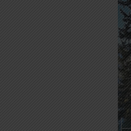
(osobní trenérka)