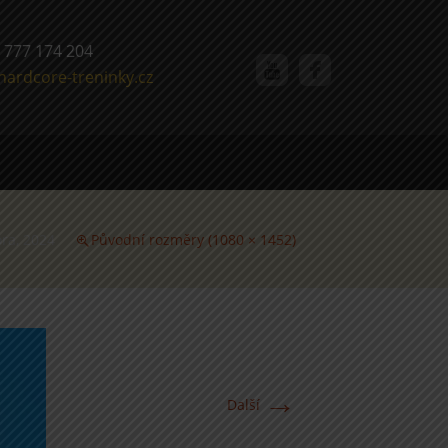
 777 174 204
hardcore-treninky.cz
ra, 2024
Původní rozměry (1080 × 1452)
→
Další